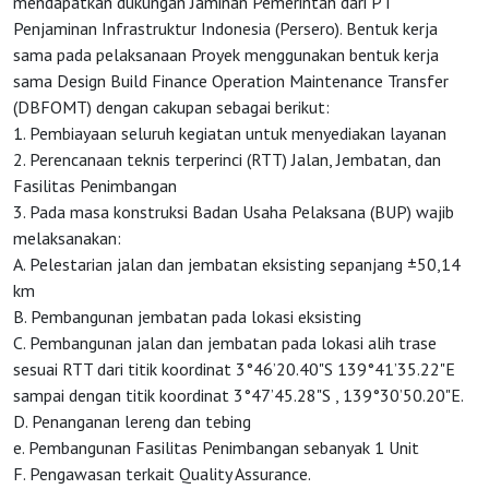
mendapatkan dukungan Jaminan Pemerintah dari PT
Penjaminan Infrastruktur Indonesia (Persero). Bentuk kerja
Agenda
sama pada pelaksanaan Proyek menggunakan bentuk kerja
sama Design Build Finance Operation Maintenance Transfer
(DBFOMT) dengan cakupan sebagai berikut:
Investasi
1. Pembiayaan seluruh kegiatan untuk menyediakan layanan
2. Perencanaan teknis terperinci (RTT) Jalan, Jembatan, dan
Fasilitas Penimbangan
3. Pada masa konstruksi Badan Usaha Pelaksana (BUP) wajib
melaksanakan:
A. Pelestarian jalan dan jembatan eksisting sepanjang ±50,14
km
B. Pembangunan jembatan pada lokasi eksisting
C. Pembangunan jalan dan jembatan pada lokasi alih trase
sesuai RTT dari titik koordinat 3°46’20.40"S 139°41’35.22"E
sampai dengan titik koordinat 3°47’45.28"S , 139°30’50.20"E.
D. Penanganan lereng dan tebing
e. Pembangunan Fasilitas Penimbangan sebanyak 1 Unit
F. Pengawasan terkait Quality Assurance.