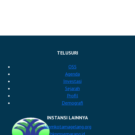
TELUSURI
OSS
Agenda
Investasi
Sejarah
Profil
Demografi
INSTANSI LAINNYA
bkpmkotamagelang.org
bkpmsemarang.id